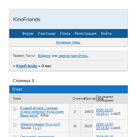
KinoFriends
Форум
Участники
Поиск
Регистрация
Войти
Активные темы
Привет, Гость!
Войдите
или
зарегистрируйтесь
.
»
KinoFriends
»
О нас
Страница:
1
О нас
Последнее
Тема
Ответов
Просмотров
сообщение
В какой кружок / секцию
2020-12-07
отдать ребенка? Куда ходят
2
19971
19:18:17
LudoS
Ваши дети?
45fop
Чревоугодники! Ну и что?
2020-12-07
31
2623
Бешка
[
1
2
]
19:14:42
LudoS
Где купить недорогую
2018-05-20