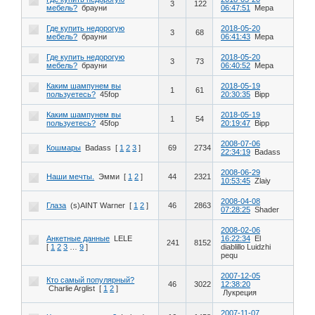
3
122
мебель?
брауни
06:47:51
Мера
Где купить недорогую
2018-05-20
3
68
мебель?
брауни
06:41:43
Мера
Где купить недорогую
2018-05-20
3
73
мебель?
брауни
06:40:52
Мера
Каким шампунем вы
2018-05-19
1
61
пользуетесь?
45fop
20:30:35
Bipp
Каким шампунем вы
2018-05-19
1
54
пользуетесь?
45fop
20:19:47
Bipp
2008-07-06
Кошмары
Badass
[
1
2
3
]
69
2734
22:34:19
Badass
2008-06-29
Наши мечты.
Эмми
[
1
2
]
44
2321
10:53:45
Zlaiy
2008-04-08
Глаза
(s)AINT Warner
[
1
2
]
46
2863
07:28:25
Shader
2008-02-06
Анкетные данные
LELE
16:22:34
El
241
8152
[
1
2
3
…
9
]
diablillo Luidzhi
pequ
2007-12-05
Кто самый популярный?
46
3022
12:38:20
Charlie Arglist
[
1
2
]
Лукреция
2007-11-07