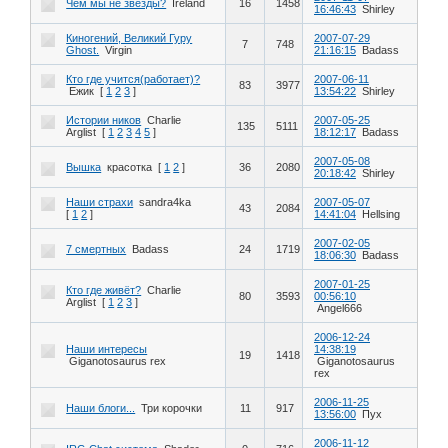
Чем мы не звезды?
Ireland
16
1458
16:46:43
Shirley
Киногений, Великий Гуру
2007-07-29
7
748
Ghost.
Virgin
21:16:15
Badass
Кто где учится(работает)?
2007-06-11
83
3977
Ежик
[
1
2
3
]
13:54:22
Shirley
Истории ников
Charlie
2007-05-25
135
5111
Arglist
[
1
2
3
4
5
]
18:12:17
Badass
2007-05-08
Вышка
красотка
[
1
2
]
36
2080
20:18:42
Shirley
Наши страхи
sandra4ka
2007-05-07
43
2084
[
1
2
]
14:41:04
Hellsing
2007-02-05
7 смертных
Badass
24
1719
18:06:30
Badass
2007-01-25
Кто где живёт?
Charlie
80
3593
00:56:10
Arglist
[
1
2
3
]
Angel666
2006-12-24
Наши интересы
14:38:19
19
1418
Giganotosaurus rex
Giganotosaurus
rex
2006-11-25
Наши блоги...
Три корочки
11
917
13:56:00
Пух
2006-11-12