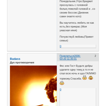
Понедельник.Утро.Бриджит
проснулась с головной
болью,тяжелой головой и ..со
своим боссом.(Дневник
сами-знаете кого)
Вы научитесь любить ее как
есть,без прикрас.(Моя
ужасная няня)
Почувствуй любовь(Привет
семье)
0
Поделиться
2006-
2
Badass
03-20 11:35:01
Дух противоречия
Фкс или Гост-Будьте добры
удалите одну тему,а то я не
спал всю ночь и щаз ГАЛИМО
торможу.Спасиба.
0