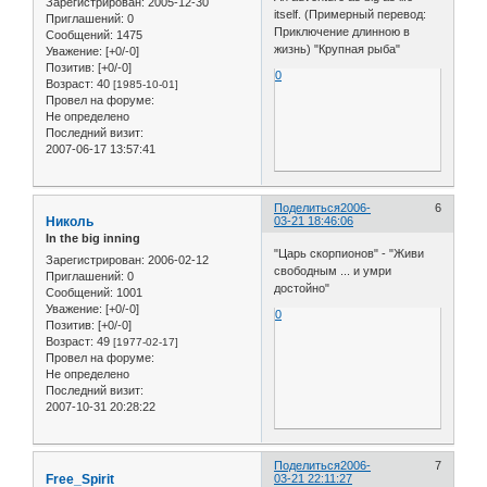
Зарегистрирован
: 2005-12-30
itself. (Примерный перевод:
Приглашений:
0
Приключение длинною в
Сообщений:
1475
жизнь) "Крупная рыба"
Уважение:
[+0/-0]
Позитив:
[+0/-0]
0
Возраст:
40
[1985-10-01]
Провел на форуме:
Не определено
Последний визит:
2007-06-17 13:57:41
Поделиться
2006-
6
Николь
03-21 18:46:06
In the big inning
"Царь скорпионов" - "Живи
Зарегистрирован
: 2006-02-12
свободным ... и умри
Приглашений:
0
достойно"
Сообщений:
1001
Уважение:
[+0/-0]
0
Позитив:
[+0/-0]
Возраст:
49
[1977-02-17]
Провел на форуме:
Не определено
Последний визит:
2007-10-31 20:28:22
Поделиться
2006-
7
Free_Spirit
03-21 22:11:27