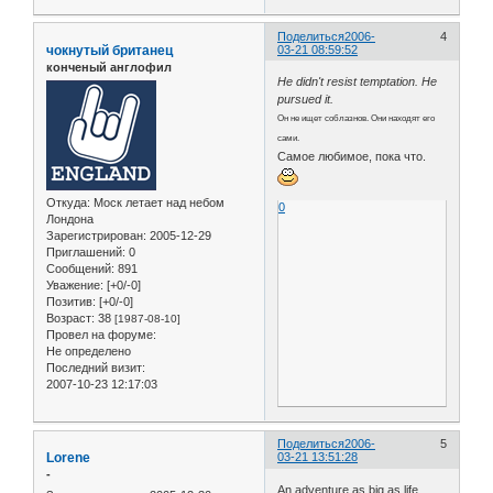
Поделиться
2006-
4
чокнутый британец
03-21 08:59:52
конченый англофил
He didn't resist temptation. He
pursued it.
Он не ищет соблазнов. Они находят его
сами.
Самое любимое, пока что.
Откуда:
Моск летает над небом
0
Лондона
Зарегистрирован
: 2005-12-29
Приглашений:
0
Сообщений:
891
Уважение:
[+0/-0]
Позитив:
[+0/-0]
Возраст:
38
[1987-08-10]
Провел на форуме:
Не определено
Последний визит:
2007-10-23 12:17:03
Поделиться
2006-
5
Lorene
03-21 13:51:28
-
An adventure as big as life