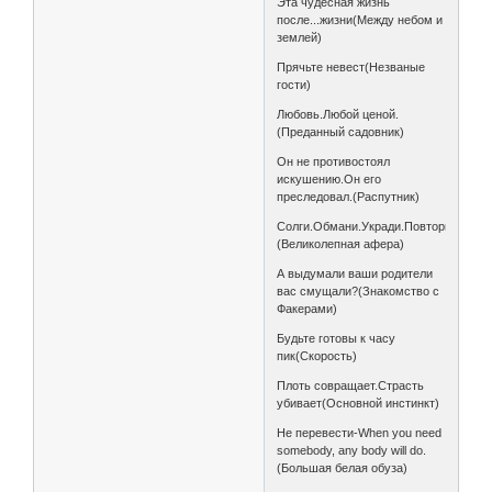
Эта чудесная жизнь
после...жизни(Между небом и
землей)
Прячьте невест(Незваные
гости)
Любовь.Любой ценой.
(Преданный садовник)
Он не противостоял
искушению.Он его
преследовал.(Распутник)
Солги.Обмани.Укради.Повтори.
(Великолепная афера)
А выдумали ваши родители
вас смущали?(Знакомство с
Факерами)
Будьте готовы к часу
пик(Скорость)
Плоть совращает.Страсть
убивает(Основной инстинкт)
Не перевести-When you need
somebody, any body will do.
(Большая белая обуза)