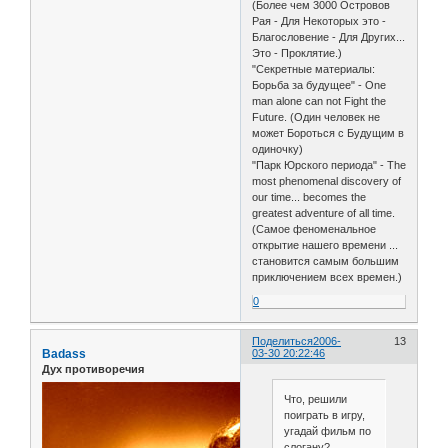
(Более чем 3000 Островов
Рая - Для Некоторых это -
Благословение - Для Других...
Это - Проклятие.)
"Секретные материалы:
Борьба за будущее" - One
man alone can not Fight the
Future. (Один человек не
может Бороться с Будущим в
одиночку)
"Парк Юрского периода" - The
most phenomenal discovery of
our time... becomes the
greatest adventure of all time.
(Самое феноменальное
открытие нашего времени ...
становится самым большим
приключением всех времен.)
0
Поделиться
2006-
13
Badass
03-30 20:22:46
Дух противоречия
Что, решили
поиграть в игру,
угадай фильм по
слогану?