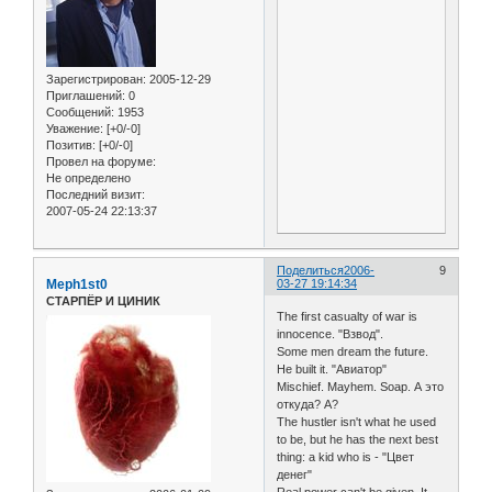
Зарегистрирован
: 2005-12-29
Приглашений:
0
Сообщений:
1953
Уважение:
[+0/-0]
Позитив:
[+0/-0]
Провел на форуме:
Не определено
Последний визит:
2007-05-24 22:13:37
Поделиться
2006-
9
Meph1st0
03-27 19:14:34
СТАРПЁР И ЦИНИК
The first casualty of war is
innocence. "Взвод".
Some men dream the future.
He built it. "Авиатор"
Mischief. Mayhem. Soap. А это
откуда? А?
The hustler isn't what he used
to be, but he has the next best
thing: a kid who is - "Цвет
денег"
Real power can't be given. It