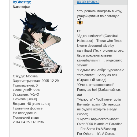
lt;Ghostgt;
03-30 15:36:42
Narutoфаг
Что, решили поиграть в игру,
угадай фильм по слогану?
PS:
"Ад каннибалов" (Cannibal
Holocaust) - Those who filmed
it were devoured alive by
cannibals! (Те, кто снимал это,
были пожраны живьем
каннибалами!) ... жудковато
звучит
"Ведьма из Блэйр: Курсовая с
того света" - Scary as hell.
Откуда:
Москва
(Страшный как ад)
Зарегистрирован
: 2005-12-29
"Очень страшное кино" -
Приглашений:
0
Funny as hell (Забавный как
Сообщений:
5336
ад)
Уважение:
[+0/-0]
Позитив:
[+0/-0]
"Челюсти" - You'll never go in
Возраст:
40
[1985-12-01]
the water again! (Вы никогда
Провел на форуме:
не будете входить в воду
Не определено
снова!)
Последний визит:
"Пираты Карибского моря" -
2014-04-25 14:53:36
Over 3000 Islands of Paradise
-- For Some it's A Blessing --
For Others... It's A Curse.