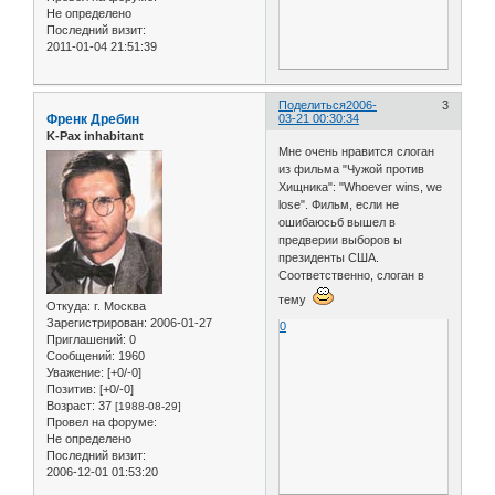
Не определено
Последний визит:
2011-01-04 21:51:39
Поделиться
2006-
3
Френк Дребин
03-21 00:30:34
K-Pax inhabitant
Мне очень нравится слоган
из фильма "Чужой против
Хищника": "Whoever wins, we
lose". Фильм, если не
ошибаюсьб вышел в
предверии выборов ы
президенты США.
Соответственно, слоган в
тему
Откуда:
г. Москва
Зарегистрирован
: 2006-01-27
0
Приглашений:
0
Сообщений:
1960
Уважение:
[+0/-0]
Позитив:
[+0/-0]
Возраст:
37
[1988-08-29]
Провел на форуме:
Не определено
Последний визит:
2006-12-01 01:53:20