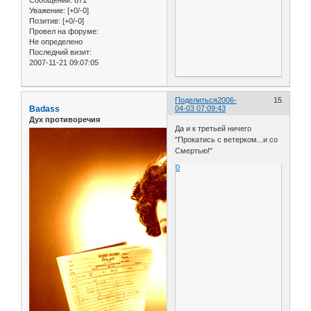
Сообщений:
871
Уважение:
[+0/-0]
Позитив:
[+0/-0]
Провел на форуме:
Не определено
Последний визит:
2007-11-21 09:07:05
Поделиться
2006-
15
Badass
04-03 07:09:43
Дух противоречия
Да и к третьей ничего
"Прокатись с ветерком...и со
Смертью!"
0