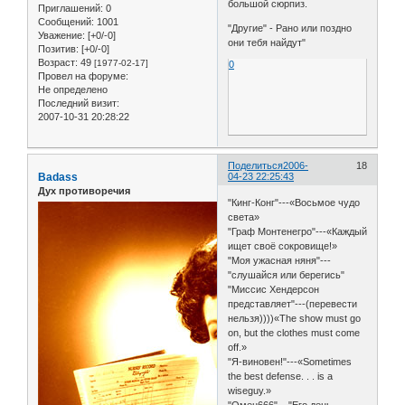
большой сюрпиз.
Приглашений:
0
Сообщений:
1001
"Другие" - Рано или поздно
Уважение:
[+0/-0]
они тебя найдут"
Позитив:
[+0/-0]
Возраст:
49
[1977-02-17]
0
Провел на форуме:
Не определено
Последний визит:
2007-10-31 20:28:22
Поделиться
2006-
18
Badass
04-23 22:25:43
Дух противоречия
"Кинг-Конг"---«Восьмое чудо
света»
"Граф Монтенегро"---«Каждый
ищет своё сокровище!»
"Моя ужасная няня"---
"слушайся или берегись"
"Миссис Хендерсон
представляет"---(перевести
нельзя))))«The show must go
on, but the clothes must come
off.»
"Я-виновен!"---«Sometimes
the best defense. . . is a
wiseguy.»