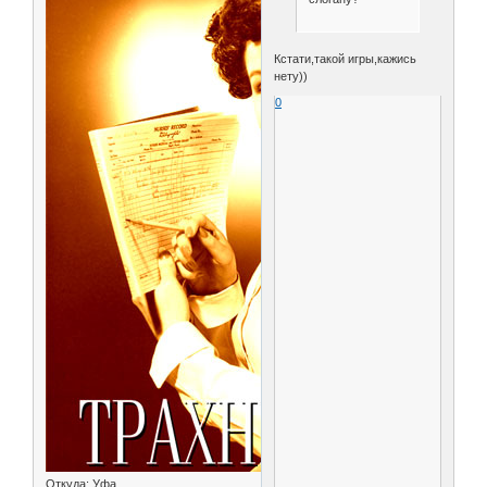
Кстати,такой игры,кажись
нету))
0
Откуда:
Уфа