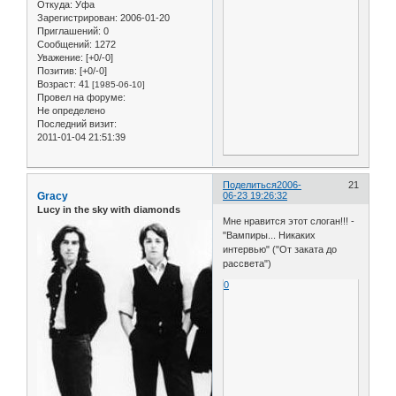
Откуда:
Уфа
Зарегистрирован
: 2006-01-20
Приглашений:
0
Сообщений:
1272
Уважение:
[+0/-0]
Позитив:
[+0/-0]
Возраст:
41
[1985-06-10]
Провел на форуме:
Не определено
Последний визит:
2011-01-04 21:51:39
Поделиться
2006-
21
Gracy
06-23 19:26:32
Lucy in the sky with diamonds
Мне нравится этот слоган!!! -
"Вампиры... Никаких
интервью" ("От заката до
рассвета")
0