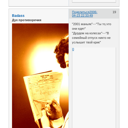
Поделиться
2006-
19
Badass
04-23 22:33:49
Дух противоречия
"2001 маньяк"---"Ты то,что
они едят"
"Дурдом на колесах"---"В
семейный отпуск никто не
услышит твой крик"
0