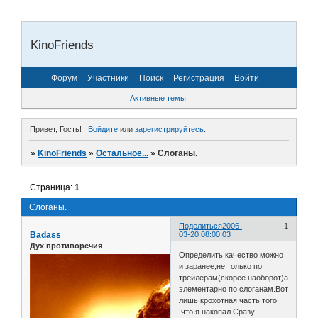
KinoFriends
Форум
Участники
Поиск
Регистрация
Войти
Активные темы
Привет, Гость!
Войдите
или
зарегистрируйтесь
.
»
KinoFriends
»
Остальное...
»
Слоганы.
Страница:
1
Слоганы.
Поделиться
2006-
1
Badass
03-20 08:00:03
Дух противоречия
Определить качество можно
и заранее,не только по
трейлерам(скорее наоборот)а
элементарно по слоганам.Вот
лишь крохотная часть того
,что я накопал.Сразу