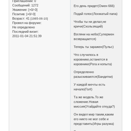
Приглашений:
0
Сообщений:
1272
Его день придет(Омен 666)
Уважение:
[+0/-0]
Подай голос(Лохматый папа)
Позитив:
[+0/-0]
Возраст:
41
[1985-06-10]
Чтобы ты ни делал,не
Провел на форуме:
кричи(Скользящий)
Не определено
Последний визит:
Взгляни на небо(Супермен
2011-01-04 21:51:39
возвращается)
Теперь ты заражен(Пульс)
Что случилось в
коровнике,останется в
коровнике(Рога и копыта)
Определенно
разыскиваются(Бандитки)
У каждой мечты есть
начало(Гол!)
Та же модель.То же
сложение.Новая
миссия(Угайдайте откуда?)
Он видел мир таким,каким
его никто не мог себе и
представить(Игры разума)