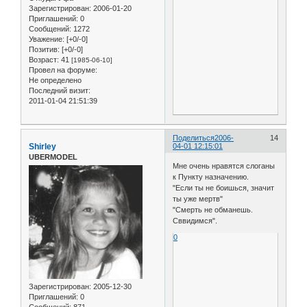
Зарегистрирован
: 2006-01-20
Приглашений:
0
Сообщений:
1272
Уважение:
[+0/-0]
Позитив:
[+0/-0]
Возраст:
41
[1985-06-10]
Провел на форуме:
Не определено
Последний визит:
2011-01-04 21:51:39
Поделиться
2006-
14
Shirley
04-01 12:15:01
UBERMODEL
Мне очень нравятся слоганы
к Пункту назначению.
"Если ты не боишься, значит
ты уже мертв"
"Смерть не обманешь.
Сввидимся".
0
Зарегистрирован
: 2005-12-30
Приглашений:
0