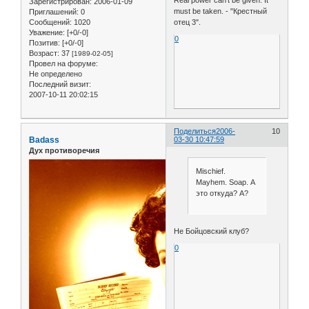
Зарегистрирован
: 2006-01-09
must be taken. - "Крестный
Приглашений:
0
Сообщений:
1020
отец 3".
Уважение:
[+0/-0]
0
Позитив:
[+0/-0]
Возраст:
37
[1989-02-05]
Провел на форуме:
Не определено
Последний визит:
2007-10-11 20:02:15
Поделиться
2006-
10
Badass
03-30 10:47:59
Дух противоречия
Mischief.
Mayhem. Soap. А
это откуда? А?
Не Бойцовский клуб?
0