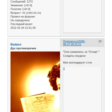
Сообщений:
1272
Уважение:
[+0/-0]
Позитив:
[+0/-0]
Возраст:
41
[1985-06-10]
Провел на форуме:
Не определено
Последний визит:
2011-01-04 21:51:39
Поделиться
2008-
23
Badass
08-07 09:15:21
Дух противоречия
"Они сражались за "Оскар"."
Солдаты неудачи
Моя апплодирует стоя.
0