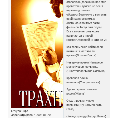
оговорюсь.далеко не все мне
нравятся и далеко не все я
перевел должным
образом.Возможно у вас есть
свой набор любимых
слоганов любимых вами
фильмов.Тогда вам сюда)...
Все самое интригующее
начинается в твоей
голове(Основной Инстинкт-2)
Как тебя можно найти,если
никто не знает,что ты
пропал(Волчья Бухта)
Неверное время.Неверное
место.Неверное число.
(Счастливое число Слевина)
Кровавая война
началась(Ультрафиолет)
Ада нет,кроме того,что
рядом(Жесть)
Счастливчики умрут
первыми(И у холмов есть
глаза)
Откуда:
Уфа
Зарегистрирован
: 2006-01-20
Отыщи правду(Код да Винчи)