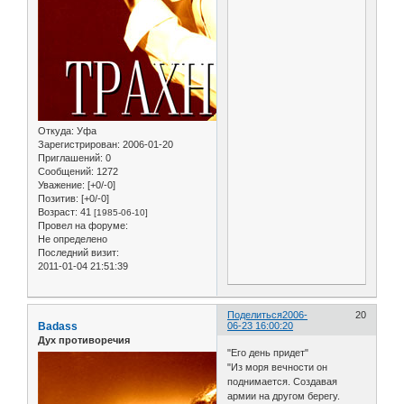
Откуда:
Уфа
Зарегистрирован
: 2006-01-20
Приглашений:
0
Сообщений:
1272
Уважение:
[+0/-0]
Позитив:
[+0/-0]
Возраст:
41
[1985-06-10]
Провел на форуме:
Не определено
Последний визит:
2011-01-04 21:51:39
Поделиться
2006-
20
Badass
06-23 16:00:20
Дух противоречия
"Его день придет"
"Из моря вечности он
поднимается. Создавая
армии на другом берегу.