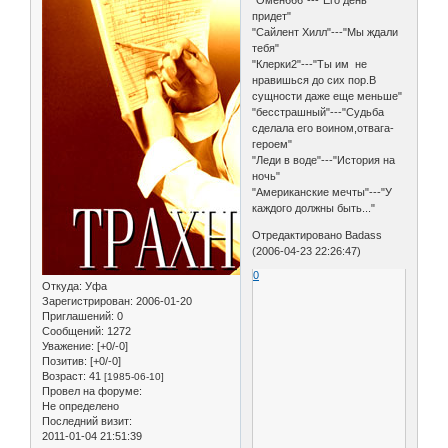
"Омен666"---"Его день
придет"
"Сайлент Хилл"---"Мы ждали
тебя"
"Клерки2"---"Ты им не
нравишься до сих пор.В
сущности даже еще меньше"
"бесстрашный"---"Судьба
сделала его воином,отвага-
героем"
"Леди в воде"---"История на
ночь"
"Американские мечты"---"У
каждого должны быть..."
Отредактировано Badass
(2006-04-23 22:26:47)
0
Откуда:
Уфа
Зарегистрирован
: 2006-01-20
Приглашений:
0
Сообщений:
1272
Уважение:
[+0/-0]
Позитив:
[+0/-0]
Возраст:
41
[1985-06-10]
Провел на форуме:
Не определено
Последний визит:
2011-01-04 21:51:39