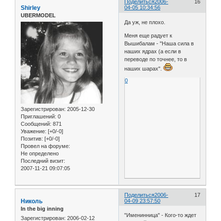
Поделиться
2006-
16
Shirley
04-05 10:34:56
UBERMODEL
Да уж, не плохо.
Меня еще радует к
Вышибалам - "Наша сила в
наших ядрах (а если в
переводе по точнее, то в
наших шарах".
0
Зарегистрирован
: 2005-12-30
Приглашений:
0
Сообщений:
871
Уважение:
[+0/-0]
Позитив:
[+0/-0]
Провел на форуме:
Не определено
Последний визит:
2007-11-21 09:07:05
Поделиться
2006-
17
Николь
04-09 23:57:50
In the big inning
"Именинница" - Кого-то ждет
Зарегистрирован
: 2006-02-12