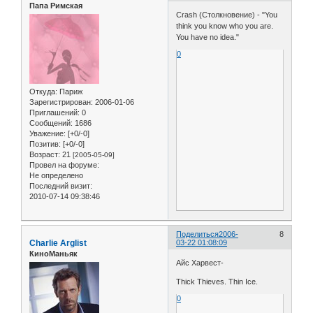
Папа Римская
Crash (Столкновение) - "You
think you know who you are.
You have no idea."
0
Откуда:
Париж
Зарегистрирован
: 2006-01-06
Приглашений:
0
Сообщений:
1686
Уважение:
[+0/-0]
Позитив:
[+0/-0]
Возраст:
21
[2005-05-09]
Провел на форуме:
Не определено
Последний визит:
2010-07-14 09:38:46
Поделиться
2006-
8
Charlie Arglist
03-22 01:08:09
КиноМаньяк
Айс Харвест-
Thick Thieves. Thin Ice.
0