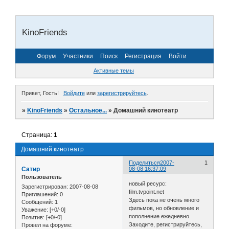
KinoFriends
Форум
Участники
Поиск
Регистрация
Войти
Активные темы
Привет, Гость!
Войдите
или
зарегистрируйтесь
.
»
KinoFriends
»
Остальное...
»
Домашний кинотеатр
Страница:
1
Домашний кинотеатр
Поделиться
2007-
1
Сатир
08-08 16:37:09
Пользователь
новый ресурс:
Зарегистрирован
: 2007-08-08
film.tvpoint.net
Приглашений:
0
Здесь пока не очень много
Сообщений:
1
фильмов, но обновление и
Уважение:
[+0/-0]
пополнение ежедневно.
Позитив:
[+0/-0]
Заходите, регистрируйтесь,
Провел на форуме: