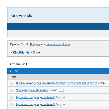
KinoFriends
Привет, Гость!
Войдите
или
зарегистрируйтесь
.
»
KinoFriends
»
О нас
Страница:
1
О нас
Тема
В какой кружок / секцию отдать ребенка? Куда ходят Ваши дети?
45fop
Чревоугодники! Ну и что?
Бешка
[
1
2
]
Где купить недорогую мебель?
брауни
Где купить недорогую мебель?
брауни