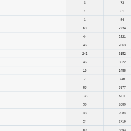
3
73
1
61
1
54
69
2734
44
2321
46
2863
241
8152
46
3022
16
1458
7
748
83
3977
135
5111
36
2080
43
2084
24
1719
80
3593