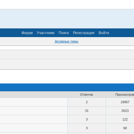
Форум
Участники
Поиск
Регистрация
Войти
Активные темы
Ответов
Просмотро
2
19967
31
2623
3
122
3
68