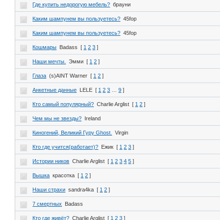
Где купить недорогую мебель?
брауни
Каким шампунем вы пользуетесь?
45fop
Каким шампунем вы пользуетесь?
45fop
Кошмары
Badass
[
1
2
3
]
Наши мечты.
Эмми
[
1
2
]
Глаза
(s)AINT Warner
[
1
2
]
Анкетные данные
LELE
[
1
2
3
…
9
]
Кто самый популярный?
Charlie Arglist
[
1
2
]
Чем мы не звезды?
Ireland
Киногений, Великий Гуру Ghost.
Virgin
Кто где учится(работает)?
Ежик
[
1
2
3
]
Истории ников
Charlie Arglist
[
1
2
3
4
5
]
Вышка
красотка
[
1
2
]
Наши страхи
sandra4ka
[
1
2
]
7 смертных
Badass
Кто где живёт?
Charlie Arglist
[
1
2
3
]