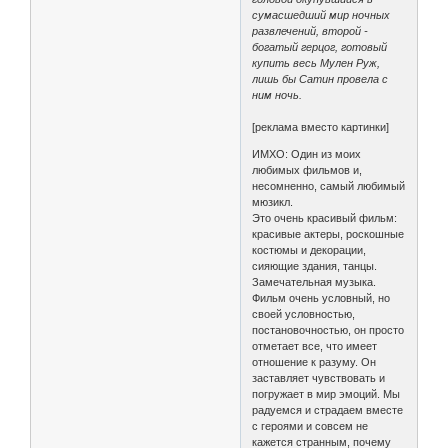
сумасшедший мир ночных
развлечений, второй -
богатый герцог, готовый
купить весь Мулен Руж,
лишь бы Сатин провела с
ним ночь.
[реклама вместо картинки]
ИМХО: Один из моих
любимых фильмов и,
несомненно, самый любимый
мюзикл.
Это очень красивый фильм:
красивые актеры, роскошные
костюмы и декорации,
сияющие здания, танцы.
Замечательная музыка.
Фильм очень условный, но
своей условностью,
постановочностью, он просто
отметает все, что имеет
отношение к разуму. Он
заставляет чувствовать и
погружает в мир эмоций. Мы
радуемся и страдаем вместе
с героями и совсем не
кажется странным, почему