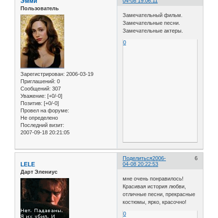
Эмми
04-08 19:06:11
Пользователь
Замечательный фильм.
Замечательные песни.
Замечательные актеры.
0
Зарегистрирован
: 2006-03-19
Приглашений:
0
Сообщений:
307
Уважение:
[+0/-0]
Позитив:
[+0/-0]
Провел на форуме:
Не определено
Последний визит:
2007-09-18 20:21:05
Поделиться
2006-
6
LELE
04-08 20:22:53
Дарт Элениус
мне очень понравилось!
Красивая история любви,
отличные песни, прекрасные
костюмы, ярко, красочно!
0