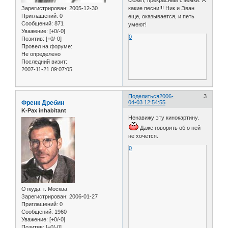
Зарегистрирован
: 2005-12-30
какие песни!!! Ник и Эван
Приглашений:
0
еще, оказывается, и петь
Сообщений:
871
умеют!
Уважение:
[+0/-0]
0
Позитив:
[+0/-0]
Провел на форуме:
Не определено
Последний визит:
2007-11-21 09:07:05
Поделиться
2006-
3
Френк Дребин
04-03 12:54:55
K-Pax inhabitant
Ненавижу эту кинокартину.
Даже говорить об о ней
не хочется.
0
Откуда:
г. Москва
Зарегистрирован
: 2006-01-27
Приглашений:
0
Сообщений:
1960
Уважение:
[+0/-0]
Позитив:
[+0/-0]