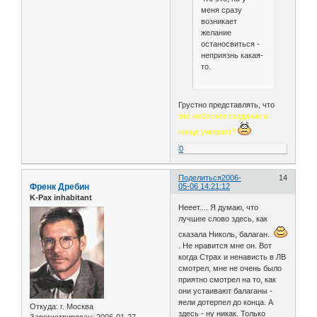
меня сразу
возникает
желание
останосвиться -
неприязнь какая-
то.
Грустно представлять, что
это небесное создание в
конце умирает?
0
Поделиться
2006-
14
Френк Дребин
05-06 14:21:12
K-Pax inhabitant
Нееет.... Я думаю, что
лучшее слово здесь, как
сказала Николь, балаган.
. Не нравится мне он. Вот
когда Страх и ненависть в ЛВ
смотрел, мне не очень было
приятно смотрел на то, как
они устаивают балаганы -
яели дотерпел до конца. А
Откуда:
г. Москва
здесь - ну никак. Только
Зарегистрирован
: 2006-01-27