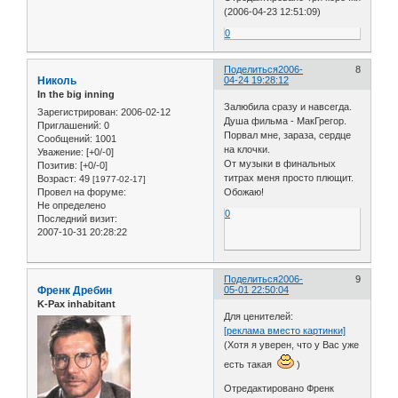
(2006-04-23 12:51:09)
0
Поделиться
2006-
8
Николь
04-24 19:28:12
In the big inning
Залюбила сразу и навсегда.
Зарегистрирован
: 2006-02-12
Душа фильма - МакГрегор.
Приглашений:
0
Порвал мне, зараза, сердце
Сообщений:
1001
на клочки.
Уважение:
[+0/-0]
От музыки в финальных
Позитив:
[+0/-0]
титрах меня просто плющит.
Возраст:
49
[1977-02-17]
Провел на форуме:
Обожаю!
Не определено
0
Последний визит:
2007-10-31 20:28:22
Поделиться
2006-
9
Френк Дребин
05-01 22:50:04
K-Pax inhabitant
Для ценителей:
[реклама вместо картинки]
(Хотя я уверен, что у Вас уже
есть такая
)
Отредактировано Френк