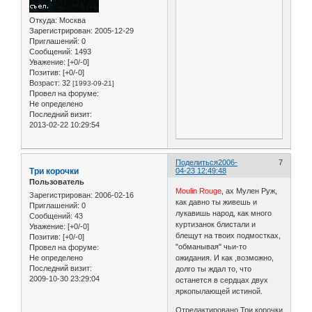
Откуда:
Москва
Зарегистрирован
: 2005-12-29
Приглашений:
0
Сообщений:
1493
Уважение:
[+0/-0]
Позитив:
[+0/-0]
Возраст:
32
[1993-09-21]
Провел на форуме:
Не определено
Последний визит:
2013-02-22 10:29:54
Поделиться
2006-
7
Три корочки
04-23 12:49:48
Пользователь
Moulin Rouge
, ах Мулен Руж,
Зарегистрирован
: 2006-02-16
как давно ты живешь и
Приглашений:
0
лукавишь народ, как много
Сообщений:
43
куртизанок блистали и
Уважение:
[+0/-0]
блещут на твоих подмостках,
Позитив:
[+0/-0]
"обманывая" чьи-то
Провел на форуме:
Не определено
ожидания. И как ,возможно,
Последний визит:
долго ты ждал то, что
2009-10-30 23:29:04
останется в сердцах двух
яркопылающей истиной.
Отредактировано Три корочки