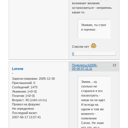
возникает желание
останосвиться - неприязнь
какая-то.
Уважаю, ты строг
в оценках.
Совсем нет
0
Поделиться
2006-
13
Lorene
05-06 07:11:11
-
Зарегистрирован
: 2005-12-30
Эммм....ну
Приглашений:
0
сколько ни
Сообщений:
1475
старался я его
Уважение:
[+0/-0]
посмотреть -
Позитив:
[+0/-0]
никак он не идет.
Возраст:
40
[1985-10-01]
Провел на форуме:
И всегда на
Не определено
одном и том же
Последний визит:
моменте -
2007-06-17 13:57:41
появлении
Сатин. Не знаю
что это, но у