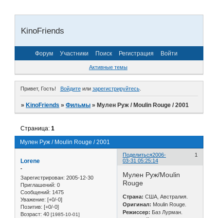
KinoFriends
Форум
Участники
Поиск
Регистрация
Войти
Активные темы
Привет, Гость!
Войдите
или
зарегистрируйтесь
.
»
KinoFriends
»
Фильмы
»
Мулен Руж / Moulin Rouge / 2001
Страница:
1
Мулен Руж / Moulin Rouge / 2001
Поделиться
2006-
1
Lorene
03-31 05:25:14
-
Мулен Руж/Moulin
Зарегистрирован
: 2005-12-30
Rouge
Приглашений:
0
Сообщений:
1475
Страна:
США, Австралия.
Уважение:
[+0/-0]
Оригинал:
Moulin Rouge.
Позитив:
[+0/-0]
Режисcер:
Баз Лурман.
Возраст:
40
[1985-10-01]