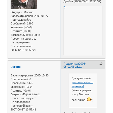
Дребин (2006-05-01 22:50:32)
0
Откуда:
г. Москва
Зарегистрирован
: 2006-01-27
Приглашений:
0
Сообщений:
1960
Уважение:
[+0/-0]
Позитив:
[+0/-0]
Возраст:
37
[1988-08-29]
Провел на форуме:
Не определено
Последний визит:
2006-12-01 01:53:20
Поделиться
2006-
10
Lorene
05-02 06:23:11
-
Зарегистрирован
: 2005-12-30
Для ценителей:
Приглашений:
0
[реклама вместо
Сообщений:
1475
картинки]
Уважение:
[+0/-0]
(Хотя я уверен,
Позитив:
[+0/-0]
что у Вас уже
Возраст:
40
[1985-10-01]
Провел на форуме:
есть такая
)
Не определено
Последний визит:
2007-06-17 13:57:41