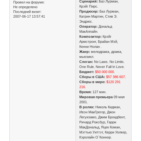
Сценарий:
Баз Лурман,
Провел на форуме:
Крэйг Пирс.
Не определено
Продюсер:
Баз Лурман,
Последний визит:
2007-06-17 13:57:41
Катрин Мартин, Стив Э.
Эндрюс.
Оператор:
Дональд
МакАлпайн.
Композитор:
Крэйг
Армстронг, Брайан Мэй,
Кенни Нолан .
Жанр:
мелодрама, драма,
мьюзикл.
Слоган:
No Laws. No Limits.
One Rule. Never Fall In Love.
Бюджет:
$50 000 000
.
Сборы в США:
$57 386 607
.
Сборы в мире:
$120 291
216
.
Время:
127 мин.
Мировая премьера
09 мая
2001.
В ролях:
Николь Кидман,
Ивэн МакГрегор, Джон
Легуизамо, Джим Броадбент,
Ричард Роксбур, Гарри
МакДональд, Яцек Коман,
Мэттью Уиттэт, Керри Уолкер,
Кэролайн О`Коннор.