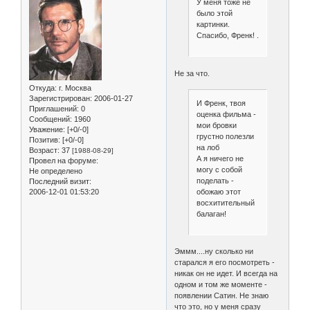
У меня тоже не
было этой
картинки.
Спасибо, Френк! .
Не за что.
Откуда:
г. Москва
Зарегистрирован
: 2006-01-27
И Френк, твоя
Приглашений:
0
оценка фильма -
Сообщений:
1960
мои бровки
Уважение:
[+0/-0]
грустно полезли
Позитив:
[+0/-0]
на лоб
Возраст:
37
[1988-08-29]
А я ничего не
Провел на форуме:
могу с собой
Не определено
поделать -
Последний визит:
2006-12-01 01:53:20
обожаю этот
восхитительный
балаган!
Эммм....ну сколько ни
старался я его посмотреть -
никак он не идет. И всегда на
одном и том же моменте -
появлении Сатин. Не знаю
что это, но у меня сразу