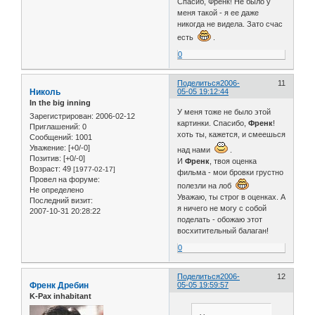
Спасиб, Френк! Не было у
меня такой - я ее даже
никогда не видела. Зато счас
есть
.
0
Поделиться
2006-
11
Николь
05-05 19:12:44
In the big inning
У меня тоже не было этой
Зарегистрирован
: 2006-02-12
картинки. Спасибо,
Френк
!
Приглашений:
0
хоть ты, кажется, и смеешься
Сообщений:
1001
Уважение:
[+0/-0]
над нами
.
Позитив:
[+0/-0]
И
Френк
, твоя оценка
Возраст:
49
[1977-02-17]
фильма - мои бровки грустно
Провел на форуме:
полезли на лоб
Не определено
Уважаю, ты строг в оценках. А
Последний визит:
я ничего не могу с собой
2007-10-31 20:28:22
поделать - обожаю этот
восхитительный балаган!
0
Поделиться
2006-
12
Френк Дребин
05-05 19:59:57
K-Pax inhabitant