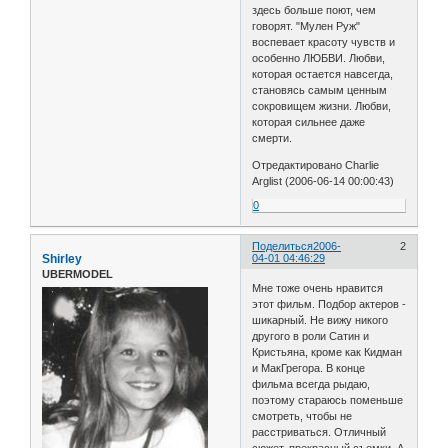
здесь больше поют, чем
говорят. "Мулен Руж"
воспевает красоту чувств и
особенно ЛЮБВИ. Любви,
которая остается навсегда,
становясь самым ценным
сокровищем жизни. Любви,
которая сильнее даже
смерти.
Отредактировано Charlie
Arglist (2006-06-14 00:00:43)
0
Поделиться
2006-
2
Shirley
04-01 04:46:29
UBERMODEL
Мне тоже очень нравится
этот фильм. Подбор актеров -
шикарный. Не вижу никого
другого в роли Сатин и
Кристьяна, кроме как Кидман
и МакГрегора. В конце
фильма всегда рыдаю,
поэтому стараюсь поменьше
смотреть, чтобы не
расстриваться. Отличный
сюжет, прекрасный съемки. А