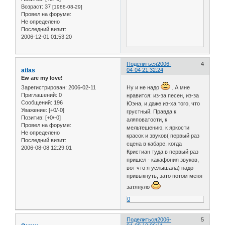
Возраст:
37
[1988-08-29]
Провел на форуме:
Не определено
Последний визит:
2006-12-01 01:53:20
Поделиться
2006-
4
atlas
04-04 21:32:24
Ew are my love!
Зарегистрирован
: 2006-02-11
Ну и не надо
. А мне
Приглашений:
0
нравится: из-за песен, из-за
Сообщений:
196
Юэна, и даже из-ха того, что
Уважение:
[+0/-0]
грустный. Правда к
Позитив:
[+0/-0]
аляповатости, к
Провел на форуме:
мельтешению, к яркости
Не определено
красок и звуков( первый раз
Последний визит:
сцена в кабаре, когда
2006-08-08 12:29:01
Кристиан туда в первый раз
пришел - какафония звуков,
вот что я услышала) надо
привыкнуть, зато потом меня
затянуло
0
Поделиться
2006-
5