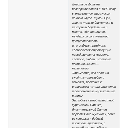
Действие фильма
разворачивается в 1899 году
в знаменитом парижском
ночном клубе. Мулен Руж,
это не только дискотека и
шикарный бордель, но и
место, где, повинуясь
неудержимому желанию
прочувствовать
атмосферу праздника,
собираются страждущие
приобщиться к красоте,
свободе, любви и готовые
платить за это…
наличными.
Это место, где воедино
сходятся трагедия и
комедия, роскошные
интерьеры начала столетия
и современные музыкальные
ритмы.
За любовь самой известной
куртизанки Парижа,
блистательной Сатин
борются два мужчины, один
из которых - бедный
писатель Кристиан, с
головой окунувшийся в