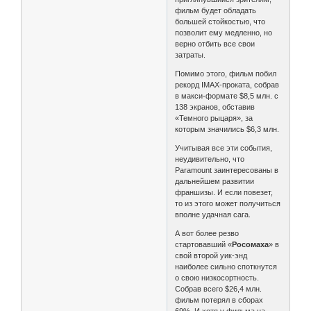
фильм будет обладать
большей стойкостью, что
позволит ему медленно, но
верно отбить все свои
затраты.
Помимо этого, фильм побил
рекорд IMAX-проката, собрав
в макси-формате $8,5 млн. с
138 экранов, обставив
«Темного рыцаря», за
которым значились $6,3 млн.
Учитывая все эти события,
неудивительно, что
Paramount заинтересованы в
дальнейшем развитии
франшизы. И если повезет,
то из этого может получиться
вполне удачная сага.
А вот более резво
стартовавший «
Росомаха
» в
свой второй уик-энд
наиболее сильно споткнутся
о свою низкосортность.
Собрав всего $26,4 млн.
фильм потерял в сборах
69%. И хотя у фильма на