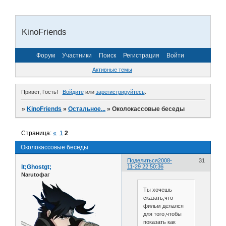
KinoFriends
Форум
Участники
Поиск
Регистрация
Войти
Активные темы
Привет, Гость!
Войдите
или
зарегистрируйтесь
.
»
KinoFriends
»
Остальное...
»
Околокассовые беседы
Страница:
«
1
2
Околокассовые беседы
Поделиться
2008-
31
lt;Ghostgt;
11-29 22:50:36
Narutoфаг
Ты хочешь
сказать,что
фильм делался
для того,чтобы
показать как