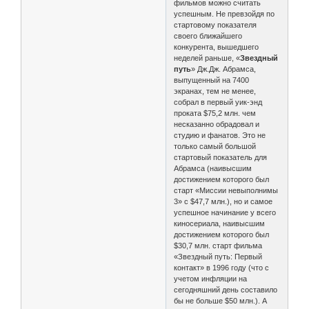
фильмов можно считать
успешным. Не превзойдя по
стартовому показателя
своего ближайшего
конкурента, вышедшего
неделей раньше, «
Звездный
путь
» Дж.Дж. Абрамса,
выпущенный на 7400
экранах, тем не менее,
собрал в первый уик-энд
проката $75,2 млн. чем
несказанно обрадовал и
студию и фанатов. Это не
только самый большой
стартовый показатель для
Абрамса (наивысшим
достижением которого был
старт «Миссии невыполнимы
3» с $47,7 млн.), но и самое
успешное начинание у всего
киносериала, наивысшим
достижением которого был
$30,7 млн. старт фильма
«Звездный путь: Первый
контакт» в 1996 году (что с
учетом инфляции на
сегодняшний день составило
бы не больше $50 млн.). А