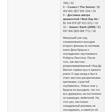
766) / 52
8 –
Солист / The Soloist
/ $2
402 801 ($27 505 154) / 24
9 –
Доставка завтра
авиапочтой / Next Day Air
/
$2 244 878 ($7 613 221) / 10
10 –
Земля / Earth (2009)
/ $1
697 956 ($29 088 771) / 26
Минувший уик-энд
ознаменовался выходом
второго фильма по мотивам
книги Дена Брауна о
похождениях неутомимого
Роберта Ленгтона. После
того, как жестоко
разрекламированный «Код Да
Винчи» сорвал куш в прокате
ровно 3 года назад и был в
ответ жестоко раскритикован
критиками, страстей
поубавилось. Новых книг у
Брауна не выходило, так что
все держалось на постепенно
остывающих любителей. На
этот раз, настолько
скандальный рекламы не
последовало, а памятуя об