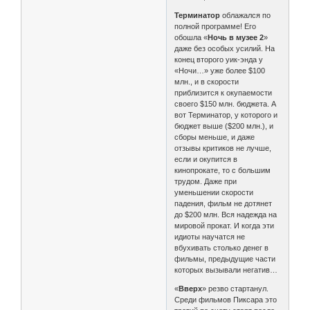
Терминатор
облажался по
полной программе! Его
обошла «
Ночь в музее 2
»
даже без особых усилий. На
конец второго уик-энда у
«Ночи…» уже более $100
млн., и в скорости
приблизится к окупаемости
своего $150 млн. бюджета. А
вот Терминатор, у которого и
бюджет выше ($200 млн.), и
сборы меньше, и даже
отзывы критиков не лучше,
если и окупится в
кинопрокате, то с большим
трудом. Даже при
уменьшении скорости
падения, фильм не дотянет
до $200 млн. Вся надежда на
мировой прокат. И когда эти
идиоты научатся не
вбухивать столько денег в
фильмы, предыдущие части
которых вызывали негатив…
«
Вверх
» резво стартанул.
Среди фильмов Пиксара это