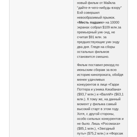
новый фильм от Майкла
“дайте-я-чего-нибудь-взору”
Бэй совершил
невообразимый прыжок.
«
Месть падших
» на 10000
экранах собрал $109 млн.за
премьерный уик-энд, не
считая $91 млн. за
предшествующие уик-энду
два дня. Глядя на сборы
остальных фильмов
становится смешно.
Фильм поставил рекорд по
июньским сборам за всю
историю кинопроката, обойдя
менее удачливых
конкурентов в лице «Гарри
Поттера и узника Азкабана»
($93,7 млн.) и «ВаллИ» ($63,1
млн.). К тому же, на данный
момент у фильма самый
высокий старт в этом году.
Хотя, с другой стороны,
особо сильных конкурентов и
не было. Лишь «Росомаха»
($85,1 млн.), «Звездный
путь» ($75,2 млн.) и «Форсаж