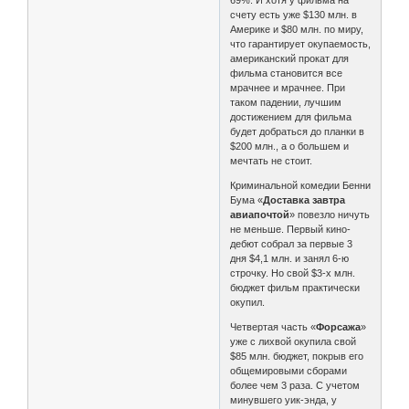
счету есть уже $130 млн. в
Америке и $80 млн. по миру,
что гарантирует окупаемость,
американский прокат для
фильма становится все
мрачнее и мрачнее. При
таком падении, лучшим
достижением для фильма
будет добраться до планки в
$200 млн., а о большем и
мечтать не стоит.
Криминальной комедии Бенни
Бума «
Доставка завтра
авиапочтой
» повезло ничуть
не меньше. Первый кино-
дебют собрал за первые 3
дня $4,1 млн. и занял 6-ю
строчку. Но свой $3-х млн.
бюджет фильм практически
окупил.
Четвертая часть «
Форсажа
»
уже с лихвой окупила свой
$85 млн. бюджет, покрыв его
общемировыми сборами
более чем 3 раза. С учетом
минувшего уик-энда, у