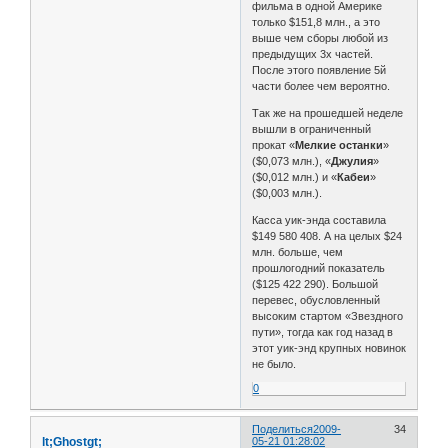
фильма в одной Америке
только $151,8 млн., а это
выше чем сборы любой из
предыдущих 3х частей.
После этого появление 5й
части более чем вероятно.
Так же на прошедшей неделе
вышли в ограниченный
прокат «
Мелкие останки
»
($0,073 млн.), «
Джулия
»
($0,012 млн.) и «
Кабеи
»
($0,003 млн.).
Касса уик-энда составила
$149 580 408. А на целых $24
млн. больше, чем
прошлогодний показатель
($125 422 290). Большой
перевес, обусловленный
высоким стартом «Звездного
пути», тогда как год назад в
этот уик-энд крупных новинок
не было.
0
Поделиться
2009-
34
lt;Ghostgt;
05-21 01:28:02