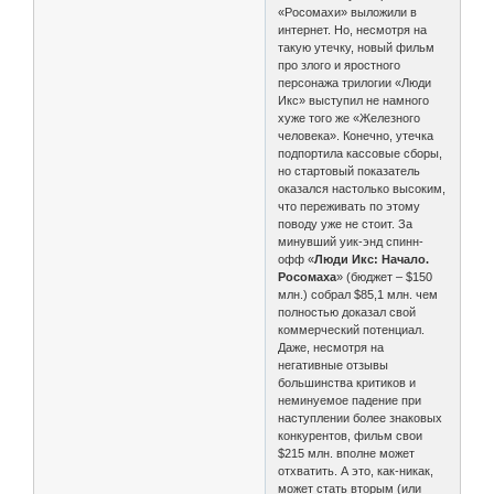
«Росомахи» выложили в
интернет. Но, несмотря на
такую утечку, новый фильм
про злого и яростного
персонажа трилогии «Люди
Икс» выступил не намного
хуже того же «Железного
человека». Конечно, утечка
подпортила кассовые сборы,
но стартовый показатель
оказался настолько высоким,
что переживать по этому
поводу уже не стоит. За
минувший уик-энд спинн-
офф «
Люди Икс: Начало.
Росомаха
» (бюджет – $150
млн.) собрал $85,1 млн. чем
полностью доказал свой
коммерческий потенциал.
Даже, несмотря на
негативные отзывы
большинства критиков и
неминуемое падение при
наступлении более знаковых
конкурентов, фильм свои
$215 млн. вполне может
отхватить. А это, как-никак,
может стать вторым (или