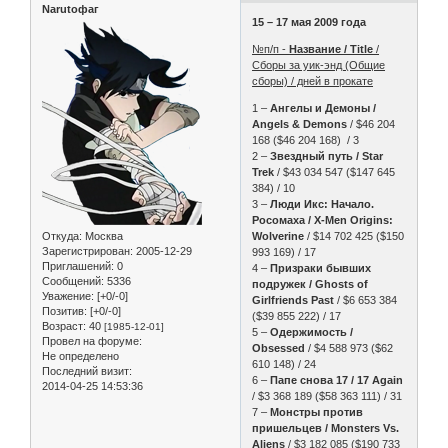
Narutoфаг
15 – 17 мая 2009 года
№п/п -
Название / Title
/
Сборы за уик-энд (Общие
сборы) / дней в прокате
1 –
Ангелы и Демоны /
Angels & Demons
/ $46 204
168 ($46 204 168) / 3
2 –
Звездный путь / Star
Trek
/ $43 034 547 ($147 645
384) / 10
3 –
Люди Икс: Начало.
Росомаха / X-Men Origins:
Откуда:
Москва
Wolverine
/ $14 702 425 ($150
Зарегистрирован
: 2005-12-29
993 169) / 17
Приглашений:
0
4 –
Призраки бывших
Сообщений:
5336
подружек / Ghosts of
Уважение:
[+0/-0]
Girlfriends Past
/ $6 653 384
Позитив:
[+0/-0]
($39 855 222) / 17
Возраст:
40
[1985-12-01]
5 –
Одержимость /
Провел на форуме:
Obsessed
/ $4 588 973 ($62
Не определено
610 148) / 24
Последний визит:
6 –
Папе снова 17 / 17 Again
2014-04-25 14:53:36
/ $3 368 189 ($58 363 111) / 31
7 –
Монстры против
пришельцев / Monsters Vs.
Aliens
/ $3 182 085 ($190 733