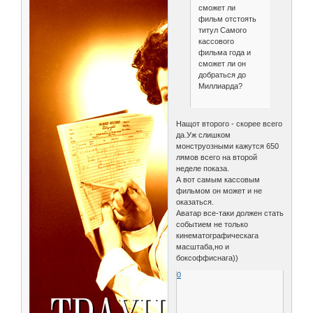
сможет ли
фильм отстоять
титул Самого
кассового
фильма года и
сможет ли он
добраться до
Миллиарда?
Нащот второго - скорее всего
да.Уж слишком
монструозными кажутся 650
лямов всего на второй
неделе показа.
А вот самым кассовым
фильмом он может и не
оказаться.
Аватар все-таки должен стать
событием не только
кинематографическага
масштаба,но и
боксоффиснага))
0