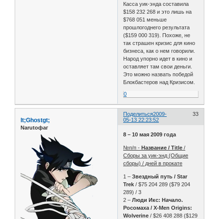
Касса уик-энда составила
$158 232 268 и это лишь на
$768 051 меньше
прошлогоднего результата
($159 000 319). Похоже, не
так страшен кризис для кино
бизнеса, как о нем говорили.
Народ упорно идет в кино и
оставляет там свои деньги.
Это можно назвать победой
Блокбастеров над Кризисом.
0
Поделиться
2009-
33
lt;Ghostgt;
05-13 22:23:52
Narutoфаг
8 – 10 мая 2009 года
№п/п -
Название / Title
/
Сборы за уик-энд (Общие
сборы) / дней в прокате
1 –
Звездный путь / Star
Trek
/ $75 204 289 ($79 204
289) / 3
2 –
Люди Икс: Начало.
Росомаха / X-Men Origins:
Wolverine
/ $26 408 288 ($129