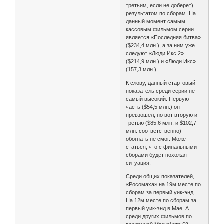
третьим, если не доберет)
результатом по сборам. На
данный момент самым
кассовым фильмом серии
является «Последняя битва»
($234,4 млн.), а за ним уже
следуют «Люди Икс 2»
($214,9 млн.) и «Люди Икс»
(157,3 млн.).
К слову, данный стартовый
показатель среди серии не
самый высокий. Первую
часть ($54,5 млн.) он
превзошел, но вот вторую и
третью ($85,6 млн. и $102,7
млн. соответственно)
обогнать не смог. Может
статься, что с финальными
сборами будет похожая
ситуация.
Среди общих показателей,
«Росомаха» на 19м месте по
сборам за первый уик-энд.
На 12м месте по сборам за
первый уик-энд в Мае. А
среди других фильмов по