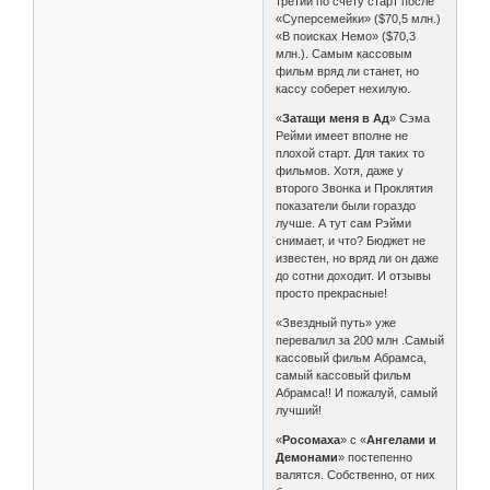
третий по счету старт после
«Суперсемейки» ($70,5 млн.)
«В поисках Немо» ($70,3
млн.). Самым кассовым
фильм вряд ли станет, но
кассу соберет нехилую.
«
Затащи меня в Ад
» Сэма
Рейми имеет вполне не
плохой старт. Для таких то
фильмов. Хотя, даже у
второго Звонка и Проклятия
показатели были гораздо
лучше. А тут сам Рэйми
снимает, и что? Бюджет не
известен, но вряд ли он даже
до сотни доходит. И отзывы
просто прекрасные!
«Звездный путь» уже
перевалил за 200 млн .Самый
кассовый фильм Абрамса,
самый кассовый фильм
Абрамса!! И пожалуй, самый
лучший!
«
Росомаха
» с «
Ангелами и
Демонами
» постепенно
валятся. Собственно, от них