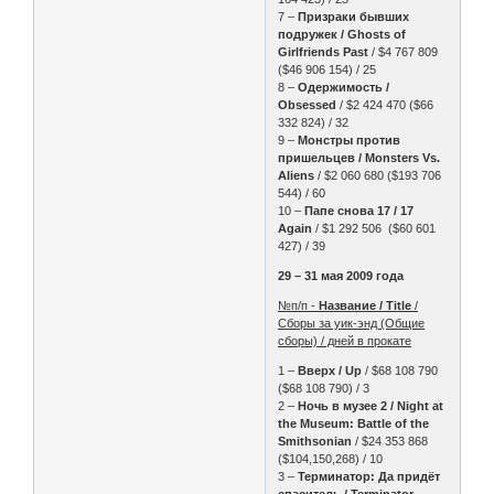
7 –
Призраки бывших
подружек / Ghosts of
Girlfriends Past
/ $4 767 809
($46 906 154) / 25
8 –
Одержимость /
Obsessed
/ $2 424 470 ($66
332 824) / 32
9 –
Монстры против
пришельцев / Monsters Vs.
Aliens
/ $2 060 680 ($193 706
544) / 60
10 –
Папе снова 17 / 17
Again
/ $1 292 506 ($60 601
427) / 39
29 – 31 мая 2009 года
№п/п -
Название / Title
/
Сборы за уик-энд (Общие
сборы) / дней в прокате
1 –
Вверх / Up
/ $68 108 790
($68 108 790) / 3
2 –
Ночь в музее 2 / Night at
the Museum: Battle of the
Smithsonian
/ $24 353 868
($104,150,268) / 10
3 –
Терминатор: Да придёт