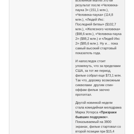
вселенной Marvel это 6й
результат после «Человека-
паука 3» (151,1 млн.),
«Человека-паука» (114,8
млн.), «Людей Икс:
Последней битвы» ($102,7
млн.), «Железного человека»
($98,6 млн.), «Человека-паука
2» ($88,2 млн.) и «Людей Икс
2» ($85,6 млн.). Ну и… пока
самый высокий стартовый
показатель года.
И напоследок стоит
упомянуть, что за пределами
США, за тот же период,
фильм собрал еще $73,1 млн.
Так что, дорожку возможным
сиквелами другим спин-
оффам фильм заочно
протоптал.
Другой новинкой недели
стала комедийная мелодрама
Марка Уотерса «
Призраки
бывших подружек
».
Показываемый на 3800
экранах, фильм стартовал со
второй позиции при $15,4