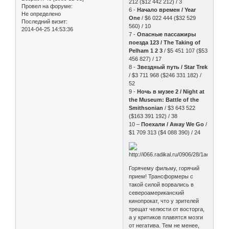
212 ($12 442 212) / 3
Провел на форуме:
6 -
Начало времен / Year
Не определено
One
/ $6 022 444 ($32 529
Последний визит:
560) / 10
2014-04-25 14:53:36
7 -
Опасные пассажиры
поезда 123 / The Taking of
Pelham 1 2 3
/ $5 451 107 ($53
456 827) / 17
8 -
Звездный путь / Star Trek
/ $3 711 968 ($246 331 182) /
52
9 -
Ночь в музее 2 / Night at
the Museum: Battle of the
Smithsonian
/ $3 643 522
($163 391 192) / 38
10 –
Поехали / Away We Go
/
$1 709 313 ($4 088 390) / 24
Горячему фильму, горячий
прием! Трансформеры с
такой силой ворвались в
североамериканский
кинопрокат, что у зрителей
трещат челюсти от восторга,
а у критиков плавятся мозги
от негатива. Тем не менее,