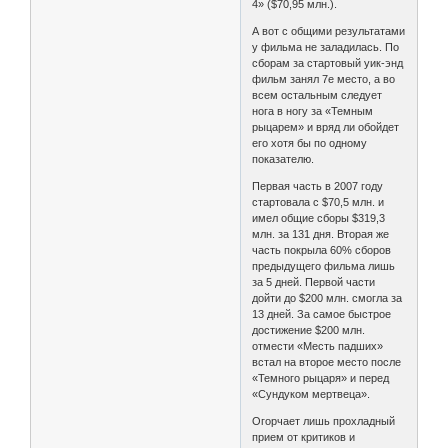
4» ($70,95 млн.).
А вот с общими результатами
у фильма не заладилась. По
сборам за стартовый уик-энд
фильм занял 7е место, а во
всем остальным следует
нога в ногу за «Темным
рыцарем» и вряд ли обойдет
его хотя бы по одному
показателю.
Первая часть в 2007 году
стартовала с $70,5 млн. и
имел общие сборы $319,3
млн. за 131 дня. Вторая же
часть покрыла 60% сборов
предыдущего фильма лишь
за 5 дней. Первой части
дойти до $200 млн. смогла за
13 дней. За самое быстрое
достижение $200 млн.
отмести «Месть падших»
встал на второе место после
«Темного рыцаря» и перед
«Сундуком мертвеца».
Огорчает лишь прохладный
прием от критиков и