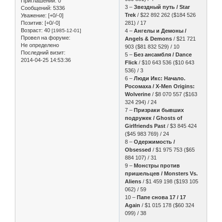
Приглашений:
0
3 –
Звездный путь / Star
Сообщений:
5336
Trek
/ $22 892 262 ($184 526
Уважение:
[+0/-0]
Позитив:
[+0/-0]
281) / 17
Возраст:
40
[1985-12-01]
4 –
Ангелы и Демоны /
Провел на форуме:
Angels & Demons
/ $21 721
Не определено
903 ($81 832 529) / 10
Последний визит:
5 –
Без ансамбля / Dance
2014-04-25 14:53:36
Flick
/ $10 643 536 ($10 643
536) / 3
6 –
Люди Икс: Начало.
Росомаха / X-Men Origins:
Wolverine
/ $8 070 557 ($163
324 294) / 24
7 –
Призраки бывших
подружек / Ghosts of
Girlfriends Past
/ $3 845 424
($45 983 769) / 24
8 –
Одержимость /
Obsessed
/ $1 975 753 ($65
884 107) / 31
9 –
Монстры против
пришельцев / Monsters Vs.
Aliens
/ $1 459 198 ($193 105
062) / 59
10 –
Папе снова 17 / 17
Again
/ $1 015 178 ($60 324
099) / 38