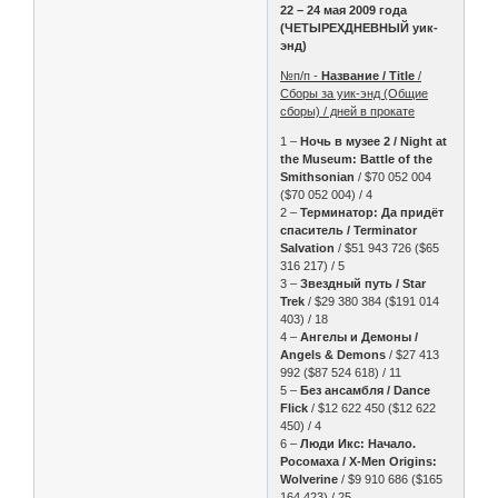
22 – 24 мая 2009 года
(ЧЕТЫРЕХДНЕВНЫЙ уик-
энд)
№п/п -
Название / Title
/
Сборы за уик-энд (Общие
сборы) / дней в прокате
1 –
Ночь в музее 2 / Night at
the Museum: Battle of the
Smithsonian
/ $70 052 004
($70 052 004) / 4
2 –
Терминатор: Да придёт
спаситель / Terminator
Salvation
/ $51 943 726 ($65
316 217) / 5
3 –
Звездный путь / Star
Trek
/ $29 380 384 ($191 014
403) / 18
4 –
Ангелы и Демоны /
Angels & Demons
/ $27 413
992 ($87 524 618) / 11
5 –
Без ансамбля / Dance
Flick
/ $12 622 450 ($12 622
450) / 4
6 –
Люди Икс: Начало.
Росомаха / X-Men Origins:
Wolverine
/ $9 910 686 ($165
164 423) / 25