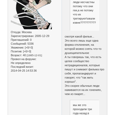
люди несчастны
потому что они
геи,а не потому
что их
третируют\овали
извне????????????
Откуда:
Москва
Зарегистрирован
: 2005-12-29
смотря какой фильм...
Приглашений:
0
Это всего лишь еще одна
Сообщений:
5336
форма отклонения, на
Уважение:
[+0/-0]
которой можно снять что-то
Позитив:
[+0/-0]
душещипательное
Возраст:
40
[1985-12-01]
А ты говоришь так, что есть
Провел на форуме:
целое сообщество
Не определено
нетрадиционалов, которые
Последний визит:
пишут и снимают фильма про
2014-04-25 14:53:36
себя, пропагандируют и
говорят, что "так жить
хорошо".
Это скорее обычные люди
наживаются на их гонениях,
чем из пиарят...
мы же это
проходили три
года назад в