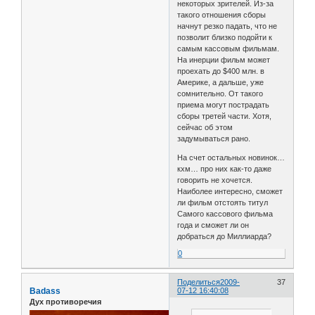
некоторых зрителей. Из-за
такого отношения сборы
начнут резко падать, что не
позволит близко подойти к
самым кассовым фильмам.
На инерции фильм может
проехать до $400 млн. в
Америке, а дальше, уже
сомнительно. От такого
приема могут пострадать
сборы третей части. Хотя,
сейчас об этом
задумываться рано.
На счет остальных новинок…
кхм… про них как-то даже
говорить не хочется.
Наиболее интересно, сможет
ли фильм отстоять титул
Самого кассового фильма
года и сможет ли он
добраться до Миллиарда?
0
Поделиться
2009-
37
Badass
07-12 16:40:08
Дух противоречия