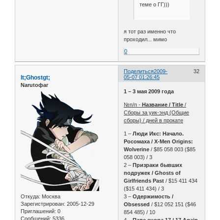
теме о ГГ)))
я тот раз именно что
проходил... мимо
0
Поделиться
2009-
32
lt;Ghostgt;
05-07 01:26:45
Narutoфаг
1 – 3 мая 2009 года
№п/п -
Название / Title
/
Сборы за уик-энд (Общие
сборы) / дней в прокате
1 –
Люди Икс: Начало.
Росомаха / X-Men Origins:
Wolverine
/ $85 058 003 ($85
058 003) / 3
2 –
Призраки бывших
подружек / Ghosts of
Girlfriends Past
/ $15 411 434
($15 411 434) / 3
Откуда:
Москва
3 –
Одержимость /
Зарегистрирован
: 2005-12-29
Obsessed
/ $12 052 151 ($46
Приглашений:
0
854 485) / 10
Сообщений:
5336