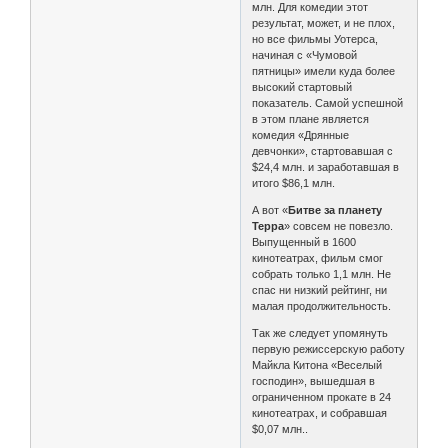
млн. Для комедии этот
результат, может, и не плох,
но все фильмы Уотерса,
начиная с «Чумовой
пятницы» имели куда более
высокий стартовый
показатель. Самой успешной
в этом плане является
комедия «Дрянные
девчонки», стартовавшая с
$24,4 млн. и заработавшая в
итого $86,1 млн.
А вот «
Битве за планету
Терра
» совсем не повезло.
Выпущенный в 1600
кинотеатрах, фильм смог
собрать только 1,1 млн. Не
спас ни низкий рейтинг, ни
малая продолжительность.
Так же следует упомянуть
первую режиссерскую работу
Майкла Китона «Веселый
господин», вышедшая в
ограниченном прокате в 24
кинотеатрах, и собравшая
$0,07 млн..