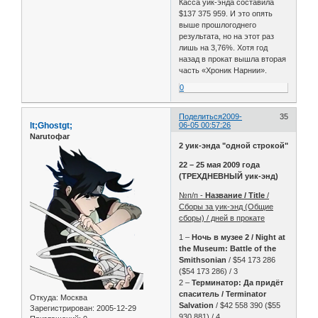
Касса уик-энда составила
$137 375 959. И это опять
выше прошлогоднего
результата, но на этот раз
лишь на 3,76%. Хотя год
назад в прокат вышла вторая
часть «Хроник Нарнии».
0
Поделиться
2009-
35
lt;Ghostgt;
06-05 00:57:26
Narutoфаг
2 уик-энда "одной строкой"
22 – 25 мая 2009 года
(ТРЕХДНЕВНЫЙ уик-энд)
№п/п -
Название / Title
/
Сборы за уик-энд (Общие
сборы) / дней в прокате
1 –
Ночь в музее 2 / Night at
the Museum: Battle of the
Smithsonian
/ $54 173 286
($54 173 286) / 3
2 –
Терминатор: Да придёт
спаситель / Terminator
Откуда:
Москва
Salvation
/ $42 558 390 ($55
Зарегистрирован
: 2005-12-29
930 881) / 4