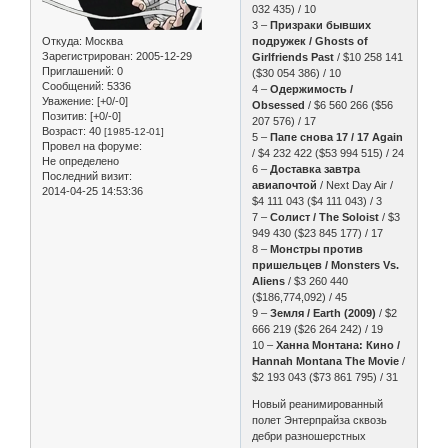
032 435) / 10
3 –
Призраки бывших
Откуда:
Москва
подружек / Ghosts of
Зарегистрирован
: 2005-12-29
Girlfriends Past
/ $10 258 141
Приглашений:
0
($30 054 386) / 10
Сообщений:
5336
4 –
Одержимость /
Уважение:
[+0/-0]
Obsessed
/ $6 560 266 ($56
Позитив:
[+0/-0]
207 576) / 17
Возраст:
40
[1985-12-01]
5 –
Папе снова 17 / 17 Again
Провел на форуме:
/ $4 232 422 ($53 994 515) / 24
Не определено
6 –
Доставка завтра
Последний визит:
авиапочтой
/ Next Day Air /
2014-04-25 14:53:36
$4 111 043 ($4 111 043) / 3
7 –
Солист / The Soloist
/ $3
949 430 ($23 845 177) / 17
8 –
Монстры против
пришельцев / Monsters Vs.
Aliens
/ $3 260 440
($186,774,092) / 45
9 –
Земля / Earth (2009)
/ $2
666 219 ($26 264 242) / 19
10 –
Ханна Монтана: Кино /
Hannah Montana The Movie
/
$2 193 043 ($73 861 795) / 31
Новый реанимированный
полет Энтерпрайза сквозь
дебри разношерстных