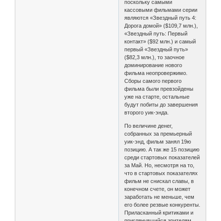
поскольку самыми
кассовыми фильмами серии
являются «Звездный путь 4:
Дорога домой» ($109,7 млн.),
«Звездный путь: Первый
контакт» ($92 млн.) и самый
первый «Звездный путь»
($82,3 млн.), то заочное
доминирование нового
фильма неопровержимо.
Сборы самого первого
фильма были превзойдены
уже на старте, остальные
будут побиты до завершения
второго уик-энда.
По величине денег,
собранных за премьерный
уик-энд, фильм занял 19ю
позицию. А так же 15 позицию
среди стартовых показателей
за Май. Но, несмотря на то,
что в стартовых показателях
фильм не снискал славы, в
конечном счете, он может
заработать не меньше, чем
его более резвые конкуренты.
Приласканный критиками и
приглянувшийся зрителям,