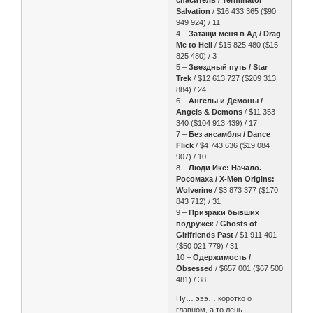
спаситель / Terminator
Salvation
/ $16 433 365 ($90
949 924) / 11
4 –
Затащи меня в Ад / Drag
Me to Hell
/ $15 825 480 ($15
825 480) / 3
5 –
Звездный путь / Star
Trek
/ $12 613 727 ($209 313
884) / 24
6 –
Ангелы и Демоны /
Angels & Demons
/ $11 353
340 ($104 913 439) / 17
7 –
Без ансамбля / Dance
Flick
/ $4 743 636 ($19 084
907) / 10
8 –
Люди Икс: Начало.
Росомаха / X-Men Origins:
Wolverine
/ $3 873 377 ($170
843 712) / 31
9 –
Призраки бывших
подружек / Ghosts of
Girlfriends Past
/ $1 911 401
($50 021 779) / 31
10 –
Одержимость /
Obsessed
/ $657 001 ($67 500
481) / 38
Ну… эээ… коротко о
главном, а то лень...