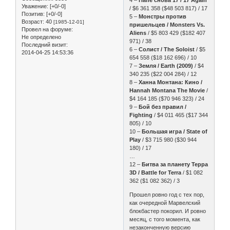
4 –
Папе снова 17 / 17 Again
Уважение:
[+0/-0]
/ $6 361 358 ($48 503 817) / 17
Позитив:
[+0/-0]
5 –
Монстры против
Возраст:
40
[1985-12-01]
пришельцев / Monsters Vs.
Провел на форуме:
Aliens
/ $5 803 429 ($182 407
Не определено
971) / 38
Последний визит:
6 –
Солист / The Soloist
/ $5
2014-04-25 14:53:36
654 558 ($18 162 696) / 10
7 –
Земля / Earth (2009)
/ $4
340 235 ($22 004 284) / 12
8 –
Ханна Монтана: Кино /
Hannah Montana The Movie
/
$4 164 185 ($70 946 323) / 24
9 –
Бой без правил /
Fighting
/ $4 011 465 ($17 344
805) / 10
10 –
Большая игра / State of
Play
/ $3 715 980 ($30 944
180) / 17
…
12 –
Битва за планету Терра
3D / Battle for Terra
/ $1 082
362 ($1 082 362) / 3
Прошел ровно год с тех пор,
как очередной Марвелский
блокбастер покорил. И ровно
месяц, с того момента, как
незаконченную версию