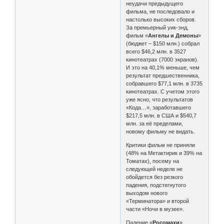
неудачи предыдущего
фильма, не последовало и
настолько высоких сборов.
За премьерный уик-энд,
фильм «
Ангелы и Демоны
»
(бюджет – $150 млн.) собрал
всего $46,2 млн. в 3527
кинотеатрах (7000 экранов).
И это на 40,1% меньше, чем
результат предшественника,
собравшего $77,1 млн. в 3735
кинотеатрах. С учетом этого
уже ясно, что результатов
«Кода…», заработавшего
$217,5 млн. в США и $540,7
млн. за её пределами,
новому фильму не видать.
Критики фильм не приняли
(48% на Метактирик и 39% на
Томатах), посему на
следующей неделе не
обойдется без резкого
падения, подстегнутого
выходом нового
«Терминатора» и второй
части «Ночи в музее».
Падение «
Росомахи
»