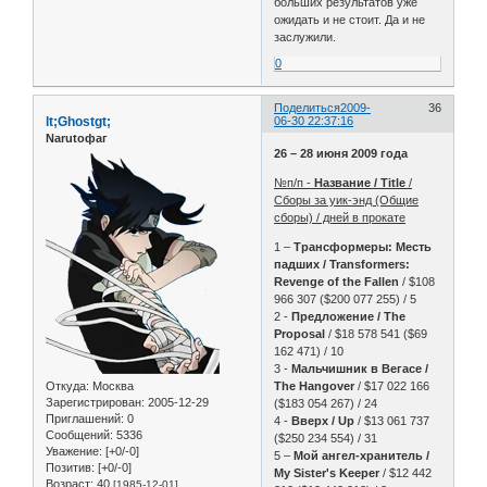
больших результатов уже
ожидать и не стоит. Да и не
заслужили.
0
Поделиться
2009-
36
lt;Ghostgt;
06-30 22:37:16
Narutoфаг
26 – 28 июня 2009 года
№п/п -
Название / Title
/
Сборы за уик-энд (Общие
сборы) / дней в прокате
1 –
Трансформеры: Месть
падших / Transformers:
Revenge of the Fallen
/ $108
966 307 ($200 077 255) / 5
2 -
Предложение / The
Proposal
/ $18 578 541 ($69
162 471) / 10
3 -
Мальчишник в Вегасе /
Откуда:
Москва
The Hangover
/ $17 022 166
Зарегистрирован
: 2005-12-29
($183 054 267) / 24
Приглашений:
0
4 -
Вверх / Up
/ $13 061 737
Сообщений:
5336
($250 234 554) / 31
Уважение:
[+0/-0]
5 –
Мой ангел-хранитель /
Позитив:
[+0/-0]
My Sister's Keeper
/ $12 442
Возраст:
40
[1985-12-01]