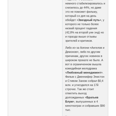
немного стабилизировалось и
снизилось до 44%, но даже
это не поможет фильму,
который со дня на день
обойдет «
Звездный путь
», у
которого не только более
низкий процент падения
(42,8% на второй уик-энд) но
и гораздо выше отзывы
зрителей и критиков.
Либо из-за боязни «Ангелов и
Демонов», либо по другим
причинам, других новинок в
широком прокате не было. А
вот в ограниченном вышла
комедийная мелодрама
«
Любовный менеджмент
».
Фильм с Дженнифер Энистон
и Стивом Заном собрал $0,4
млн. и угнездился на 17й
строчке. Так же стоит
отметить выход
долгожданных «
Братьев
Блум
», выпушенных в 4
кинотеатрах и собравших $90
тыс.